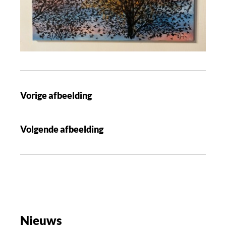
B
Vorige afbeelding
e
r
Volgende afbeelding
i
c
h
t
n
a
v
Nieuws