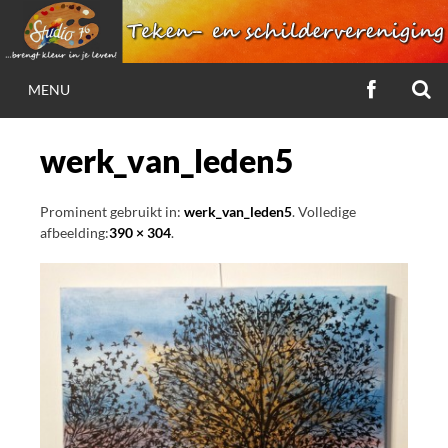
Ga
naar
de
Z
VOLG
inhoud
MENU
ONS
STUDIO 76
OP
FACEBOO
werk_van_leden5
…brengt kleur in je leven!
Prominent gebruikt in:
werk_van_leden5
. Volledige
afbeelding:
390 × 304
.