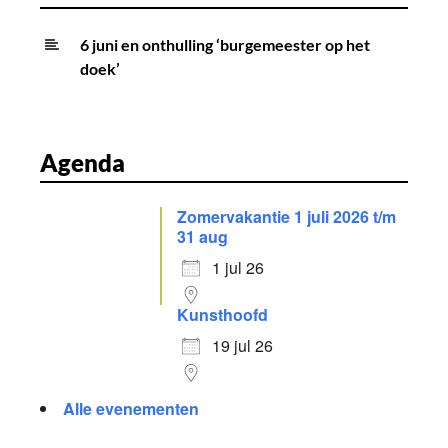
i
g
6 juni en onthulling ‘burgemeester op het
a
doek’
t
i
e
Agenda
Zomervakantie 1 juli 2026 t/m
31 aug
1 jul 26
Kunsthoofd
19 jul 26
Alle evenementen