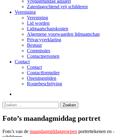
Vrijdagmiddag aquarel
Zaterdagochtend vrij schilderen
Vereniging
Vereniging
Lid worden
Lidmaatschapskosten
Algemene voorwaarden lidmaatschap
Privacyverklaring
Bestuur
Commissies
Contactpersonen
Contact
Contact
Contactformulier
Openingstijden
Routebeschrijving
Volg
ons
Zoeken
Zoeken
op
naar:
Facebook
Foto’s maandagmiddag portret
Foto’s van de
maandagmiddaggroepen
portrettekenen en -
schilderen.