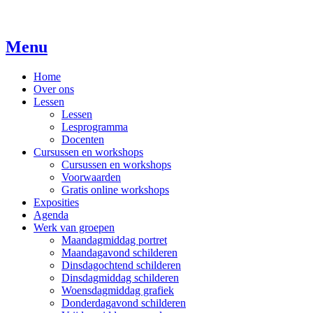
Ga
naar
de
Menu
inhoud
Studio 76
Home
Over ons
…brengt kleur in je leven!
Lessen
Lessen
Lesprogramma
Docenten
Cursussen en workshops
Cursussen en workshops
Voorwaarden
Gratis online workshops
Exposities
Agenda
Werk van groepen
Maandagmiddag portret
Maandagavond schilderen
Dinsdagochtend schilderen
Dinsdagmiddag schilderen
Woensdagmiddag grafiek
Donderdagavond schilderen