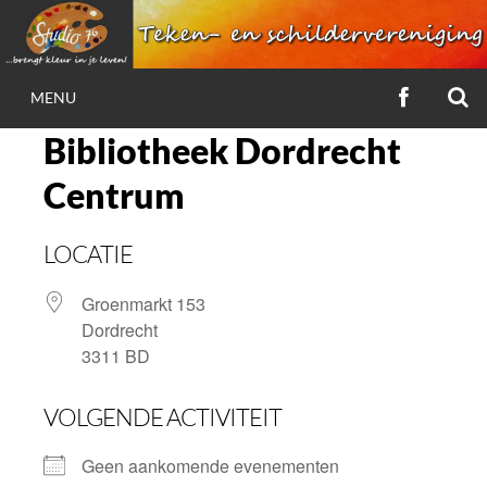
Ga
naar
de
Z
VOLG
inhoud
MENU
ONS
STUDIO 76
OP
Bibliotheek Dordrecht
FACEBOO
Centrum
…brengt kleur in je leven!
LOCATIE
Groenmarkt 153
Dordrecht
3311 BD
VOLGENDE ACTIVITEIT
Geen aankomende evenementen