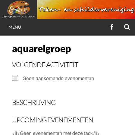
Ga
naar
de
Z
VOLG
inhoud
MENU
ONS
STUDIO 76
OP
FACEBOO
aquarelgroep
…brengt kleur in je leven!
VOLGENDE ACTIVITEIT
Geen aankomende evenementen
BESCHRIJVING
UPCOMING EVENEMENTEN
<li>Geen evenementen met deze tag</li>