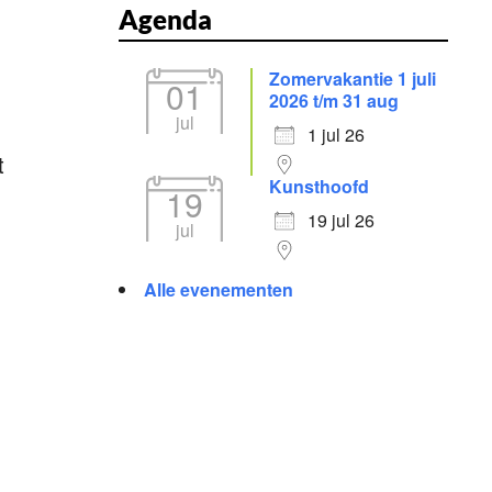
Agenda
Zomervakantie 1 juli
01
2026 t/m 31 aug
Office 365
Outlook Live
jul
1 jul 26
t
Kunsthoofd
19
19 jul 26
jul
Alle evenementen