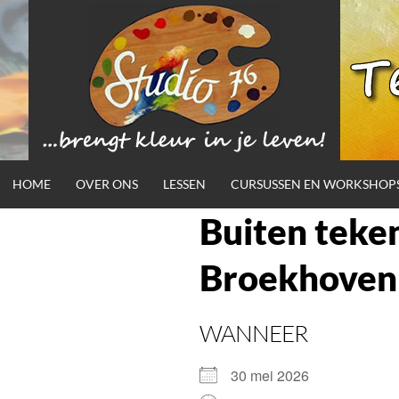
Ga
naar
de
inhoud
HOME
OVER ONS
LESSEN
CURSUSSEN EN WORKSHOP
Buiten tek
STUDIO 76
Broekhoven
…brengt kleur in je leven!
WANNEER
30 mei 2026