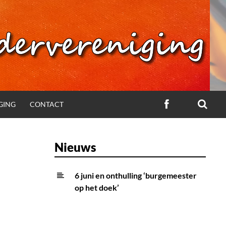
ZOE
VOLG
GING
CONTACT
ONS
OP
FACEBOOK
Nieuws
6 juni en onthulling ‘burgemeester
op het doek’