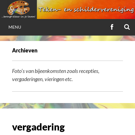
Ga
naar
de
Z
VOLG
inhoud
MENU
ONS
STUDIO 76
OP
FACEBOO
Archieven
…brengt kleur in je leven!
Foto’s van bijeenkomsten zoals recepties,
vergaderingen, vieringen etc.
vergadering