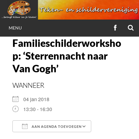
Ga
naar
de
Z
VOLG
inhoud
MENU
ONS
STUDIO 76
OP
Familieschilderworksho
FACEBOO
p: ‘Sterrennacht naar
…brengt kleur in je leven!
Van Gogh’
WANNEER
04 jan 2018
13:30 - 16:30
AAN AGENDA TOEVOEGEN
Download ICS
Google Calendar